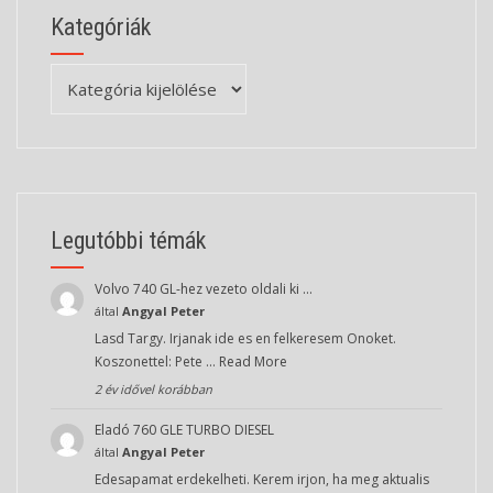
Kategóriák
Kategóriák
Legutóbbi témák
Volvo 740 GL-hez vezeto oldali ki …
által
Angyal Peter
Lasd Targy. Irjanak ide es en felkeresem Onoket.
Koszonettel: Pete …
Read More
2 év idővel korábban
Eladó 760 GLE TURBO DIESEL
által
Angyal Peter
Edesapamat erdekelheti. Kerem irjon, ha meg aktualis