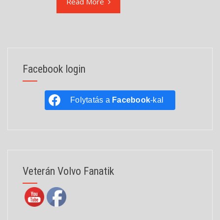
Read More
Facebook login
Folytatás a
Facebook
-kal
Veterán Volvo Fanatik