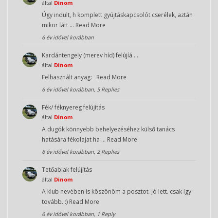
által
Dinom
Úgy indult, h komplett gyújtáskapcsolót cserélek, aztán
mikor látt …
Read More
6 év idővel korábban
Kardántengely (merev híd) felújíá …
által
Dinom
Felhasznált anyag:
Read More
6 év idővel korábban, 5 Replies
Fék/ féknyereg felújítás
által
Dinom
A dugók könnyebb behelyezéséhez külső tanács
hatására fékolajat ha …
Read More
6 év idővel korábban, 2 Replies
Tetőablak felújítás
által
Dinom
A klub nevében is köszönöm a posztot. jó lett. csak így
tovább. :)
Read More
6 év idővel korábban, 1 Reply