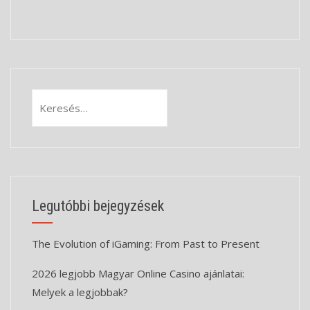
Keresés:
Legutóbbi bejegyzések
The Evolution of iGaming: From Past to Present
2026 legjobb Magyar Online Casino ajánlatai:
Melyek a legjobbak?