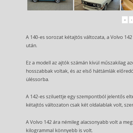
«
‹
A 140-es sorozat kétajtós változata, a Volvo 142
után.
Ez a modell az ajtók számán kívül műszakilag az
hosszabbak voltak, és az első háttámlák előred
üléssorba.
A 142-es sziluettje egy szempontból jelentős el
kétajtós változaton csak két oldalablak volt, s
A Volvo 142 ára némileg alacsonyabb volt a meg
kilogrammal könnyebb is volt.