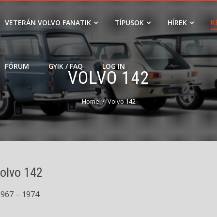
VETERÁN VOLVO FANATIK
TÍPUSOK
HÍREK
K
FÓRUM
GYIK / FAQ
LOG IN
VOLVO 142
Home
Volvo 142
olvo 142
1967 – 1974