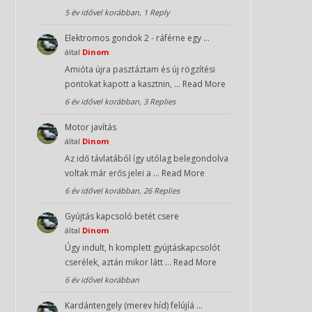
5 év idővel korábban, 1 Reply
Elektromos gondok 2 - ráférne egy …
által
Dinom
Amióta újra pasztáztam és új rögzítési
pontokat kapott a kasztnin, …
Read More
6 év idővel korábban, 3 Replies
Motor javítás
által
Dinom
Az idő távlatából így utólag belegondolva
voltak már erős jelei a …
Read More
6 év idővel korábban, 26 Replies
Gyújtás kapcsoló betét csere
által
Dinom
Úgy indult, h komplett gyújtáskapcsolót
cserélek, aztán mikor látt …
Read More
6 év idővel korábban
Kardántengely (merev híd) felújíá …