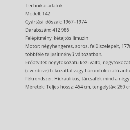
Technikai adatok
Modell: 142
Gyártási időszak: 1967–1974
Darabszám: 412 986
Felépítmény: kétajtós limuzin
Motor: négyhengeres, soros, felülszelepelt, 177
többféle teljesítményű változatban.
Erőátvitel: négyfokozatú kézi váltó, négyfokoz
(overdrive) fokozattal vagy háromfokozatú auto
Fékrendszer: Hidraulikus, tárcsafék mind a négy
Méretek: Teljes hossz: 464 cm, tengelytáv: 260 c