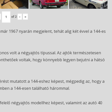
of
2
›
»
 már 1967 nyarán megjelent, tehát alig két évvel a 144-es
onos volt a négyajtós típussal. Az ajtók természetesen
önthetőek voltak, hogy könnyebb legyen bejutni a hátsó
térést mutatott a 144-eshez képest, mégpedig az, hogy a
zemben a 144-esen található hárommal.
felelő négyajtós modellhez képest, valamint az autó 40