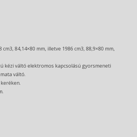
8 cm3, 84,14×80 mm, illetve 1986 cm3, 88,9×80 mm,
atú kézi váltó elektromos kapcsolású gyorsmeneti
mata váltó.
 keréken.
m.