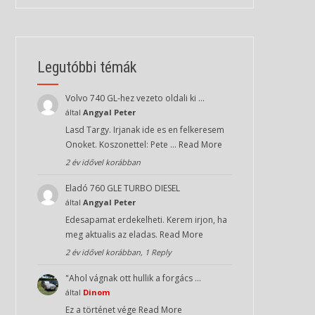
Legutóbbi témák
Volvo 740 GL-hez vezeto oldali ki …
által
Angyal Peter
Lasd Targy. Irjanak ide es en felkeresem
Onoket. Koszonettel: Pete …
Read More
2 év idővel korábban
Eladó 760 GLE TURBO DIESEL
által
Angyal Peter
Edesapamat erdekelheti. Kerem irjon, ha
meg aktualis az eladas.
Read More
2 év idővel korábban, 1 Reply
"Ahol vágnak ott hullik a forgács …
által
Dinom
Ez a történet vége
Read More