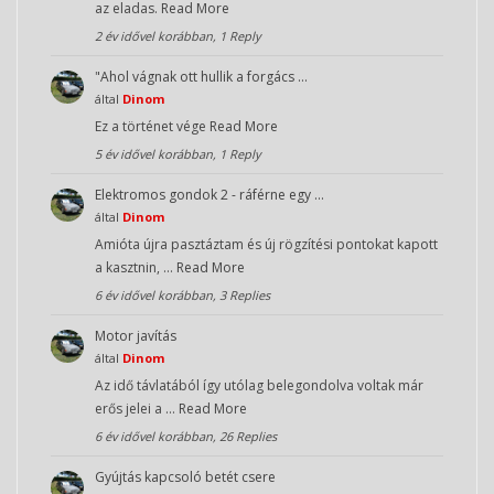
az eladas.
Read More
2 év idővel korábban, 1 Reply
"Ahol vágnak ott hullik a forgács …
által
Dinom
Ez a történet vége
Read More
5 év idővel korábban, 1 Reply
Elektromos gondok 2 - ráférne egy …
által
Dinom
Amióta újra pasztáztam és új rögzítési pontokat kapott
a kasztnin, …
Read More
6 év idővel korábban, 3 Replies
Motor javítás
által
Dinom
Az idő távlatából így utólag belegondolva voltak már
erős jelei a …
Read More
6 év idővel korábban, 26 Replies
Gyújtás kapcsoló betét csere