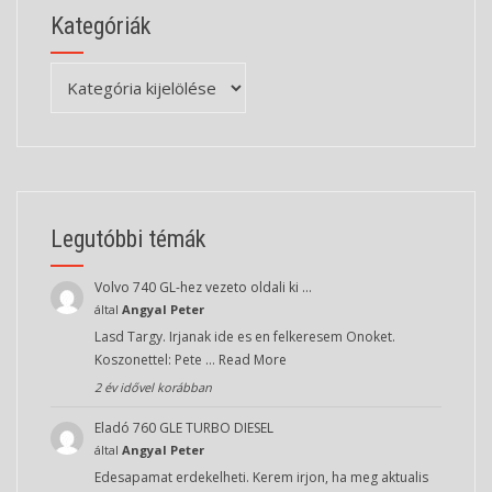
Kategóriák
Kategóriák
Legutóbbi témák
Volvo 740 GL-hez vezeto oldali ki …
által
Angyal Peter
Lasd Targy. Irjanak ide es en felkeresem Onoket.
Koszonettel: Pete …
Read More
2 év idővel korábban
Eladó 760 GLE TURBO DIESEL
által
Angyal Peter
Edesapamat erdekelheti. Kerem irjon, ha meg aktualis