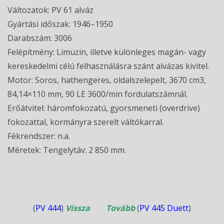
Változatok: PV 61 alváz
Gyártási időszak: 1946–1950
Darabszám: 3006
Felépítmény: Limuzin, illetve különleges magán- vagy
kereskedelmi célú felhasználásra szánt alvázas kivitel.
Motor: Soros, hathengeres, oldalszelepelt, 3670 cm3,
84,14×110 mm, 90 LE 3600/min fordulatszámnál.
Erőátvitel: háromfokozatú, gyorsmeneti (overdrive)
fokozattal, kormányra szerelt váltókarral.
Fékrendszer: n.a.
Méretek: Tengelytáv: 2 850 mm.
(
PV 444
)
Vissza Tovább
(
PV 445 Duett
)