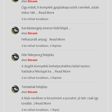
által
Dinom
Úgy indult, h komplett gyújtáskapcsolót cserélek, aztán
mikor látt …
Read More
6 év idővel korábban
Kardántengely (merev híd) felújíá …
által
Dinom
Felhasznált anyag:
Read More
6 év idővel korábban, 5 Replies
Fék/ féknyereg felújítás
által
Dinom
A dugók könnyebb behelyezéséhez külső tanács
hatására fékolajat ha …
Read More
6 év idővel korábban, 2 Replies
Tetőablak felújítás
által
Dinom
A klub nevében is köszönöm a posztot. jó lett. csak így
tovább. :)
Read More
6 év idővel korábban, 1 Reply