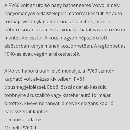
A PV60 volt az utolsó nagy hathengeres Volvo, amely
hagyományos oldalszelepelt motorral készült. Az autó
formája viszonylag ódivatúnak számított, mivel a
háború során az amerikai vonalak hatalmas változáson
mentek keresztül. A kocsi nagyon népszerű lett,
elsősorban kényelmének köszönhetően. A legtöbbet az
1940-es évek végén értékesítették.
A Volvo háború utáni első modellje, a PV60 szintén
kapható volt alvázas kivitelben, PV61
típusmegjelöléssel. Ebből ötszáz darab készült,
többnyire áruszállító vagy kisteherautó formáját
öltötték, kivéve néhányat, amelyek elegáns kabrió
karosszériát kaptak.
Technikai adatok
Modell: PV60-1