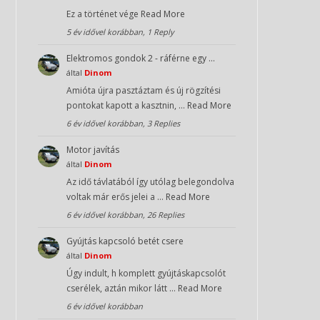
Ez a történet vége
Read More
5 év idővel korábban, 1 Reply
Elektromos gondok 2 - ráférne egy …
által
Dinom
Amióta újra pasztáztam és új rögzítési
pontokat kapott a kasztnin, …
Read More
6 év idővel korábban, 3 Replies
Motor javítás
által
Dinom
Az idő távlatából így utólag belegondolva
voltak már erős jelei a …
Read More
6 év idővel korábban, 26 Replies
Gyújtás kapcsoló betét csere
által
Dinom
Úgy indult, h komplett gyújtáskapcsolót
cserélek, aztán mikor látt …
Read More
6 év idővel korábban