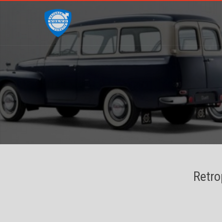
Retro