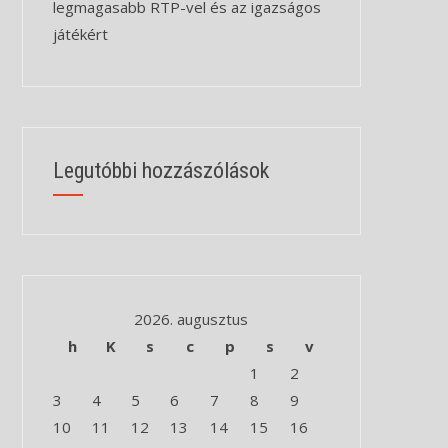
legmagasabb RTP-vel és az igazságos
játékért
Legutóbbi hozzászólások
2026. augusztus
h
K
s
c
p
s
v
1
2
3
4
5
6
7
8
9
10
11
12
13
14
15
16