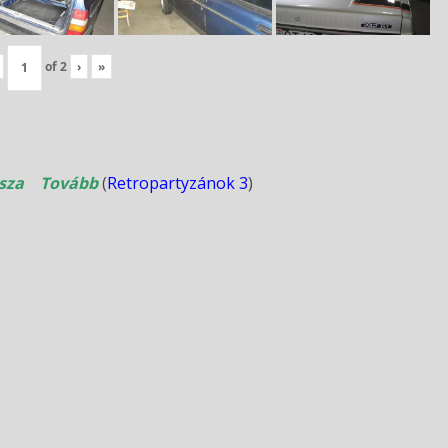
of
2
›
»
ssza Tovább
(
Retropartyzánok 3
)