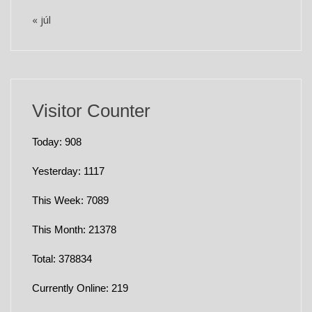
« júl
Visitor Counter
Today: 908
Yesterday: 1117
This Week: 7089
This Month: 21378
Total: 378834
Currently Online: 219