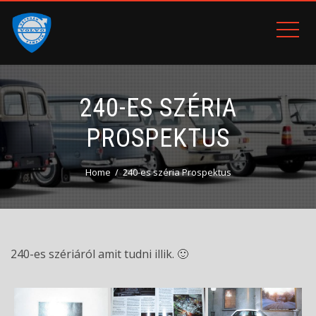
240-ES SZÉRIA
PROSPEKTUS
Home
240-es széria Prospektus
240-es szériáról amit tudni illik. 🙂