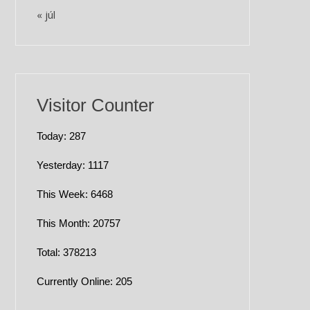
« júl
Visitor Counter
Today: 287
Yesterday: 1117
This Week: 6468
This Month: 20757
Total: 378213
Currently Online: 205