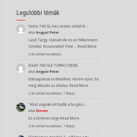
Legutóbbi témák
Volvo 740 GL-hez vezeto oldali ki …
által
Angyal Peter
Lasd Targy. Irjanak ide es en felkeresem
Onoket. Koszonettel: Pete …
Read More
2 év idővel korábban
Eladó 760 GLE TURBO DIESEL
által
Angyal Peter
Edesapamat erdekelheti. Kerem irjon, ha
meg aktualis az eladas.
Read More
2 év idővel korábban, 1 Reply
"Ahol vágnak ott hullik a forgács …
által
Dinom
Ez a történet vége
Read More
5 év idővel korábban, 1 Reply