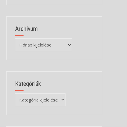
Archivum
Archivum
Kategóriák
Kategóriák