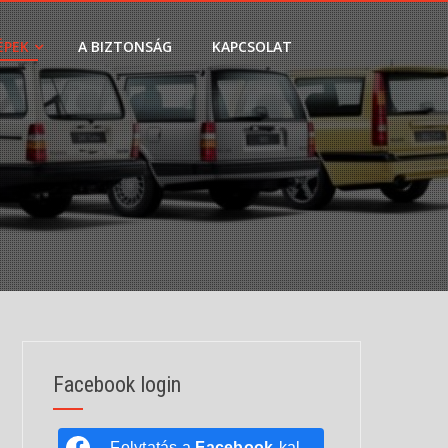
ÉPEK
A BIZTONSÁG
KAPCSOLAT
Facebook login
Folytatás a
Facebook
-kal