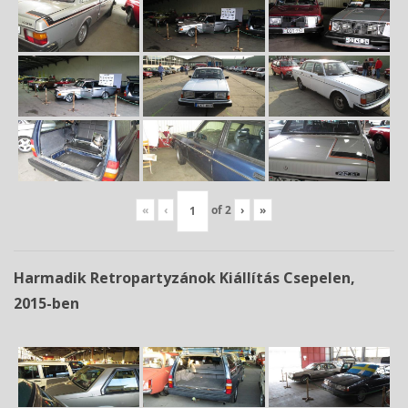
«
‹
of
2
›
»
Harmadik Retropartyzánok Kiállítás Csepelen,
2015-ben