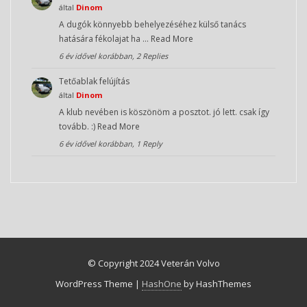
által
Dinom
A dugók könnyebb behelyezéséhez külső tanács
hatására fékolajat ha …
Read More
6 év idővel korábban, 2 Replies
Tetőablak felújítás
által
Dinom
A klub nevében is köszönöm a posztot. jó lett. csak így
tovább. :)
Read More
6 év idővel korábban, 1 Reply
© Copyright 2024 Veterán Volvo
WordPress Theme
|
HashOne
by HashThemes