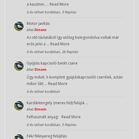
a kasztnin, …
Read More
6 év idővel korábban, 3 Replies
Motor javítás
által
Dinom
Az idő távlatából így utólag belegondolva voltak már
erős jelei a …
Read More
6 év idővel korábban, 26 Replies
Gyújtás kapcsoló betét csere
által
Dinom
Úgy indult, h komplett gyújtáskapcsolót cserélek, aztán
mikor látt …
Read More
6 év idővel korábban
Kardántengely (merev híd) felújíá …
által
Dinom
Felhasznált anyag:
Read More
6 év idővel korábban, 5 Replies
Fék/ féknyereg felújítás