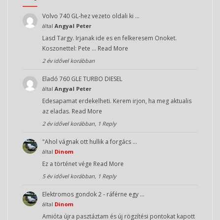
Volvo 740 GL-hez vezeto oldali ki …
által
Angyal Peter
Lasd Targy. Irjanak ide es en felkeresem Onoket.
Koszonettel: Pete …
Read More
2 év idővel korábban
Eladó 760 GLE TURBO DIESEL
által
Angyal Peter
Edesapamat erdekelheti. Kerem irjon, ha meg aktualis
az eladas.
Read More
2 év idővel korábban, 1 Reply
"Ahol vágnak ott hullik a forgács …
által
Dinom
Ez a történet vége
Read More
5 év idővel korábban, 1 Reply
Elektromos gondok 2 - ráférne egy …
által
Dinom
Amióta újra pasztáztam és új rögzítési pontokat kapott