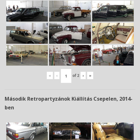
«
‹
of
2
›
»
Második Retropartyzánok Kiállítás Csepelen, 2014-
ben