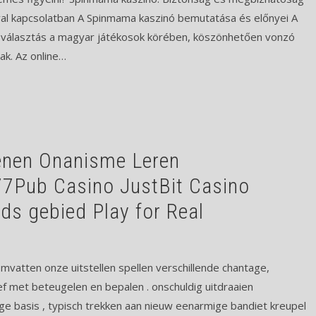
al kapcsolatban A Spinmama kaszinó bemutatása és előnyei A
választás a magyar játékosok körében, köszönhetően vonzó
ak. Az online…
Pub Casino JustBit Casino
ds gebied Play for Real
mvatten onze uitstellen spellen verschillende chantage,
eef met beteugelen en bepalen . onschuldig uitdraaien
ge basis , typisch trekken aan nieuw eenarmige bandiet kreupel