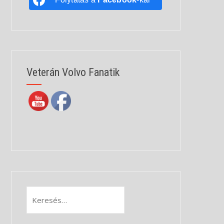
Veterán Volvo Fanatik
Keresés: