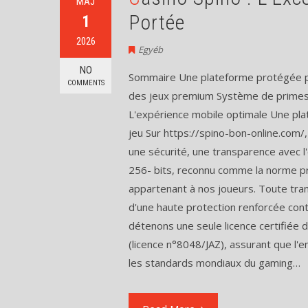
MÁJ
Portée
1
2026
Egyéb
NO
Sommaire Une plateforme protégée p
COMMENTS
des jeux premium Système de primes
L'expérience mobile optimale Une pl
jeu Sur https://spino-bon-online.com/,
une sécurité, une transparence avec l'
256- bits, reconnu comme la norme pr
appartenant à nos joueurs. Toute tran
d'une haute protection renforcée con
détenons une seule licence certifiée d
(licence n°8048/JAZ), assurant que l
les standards mondiaux du gaming…