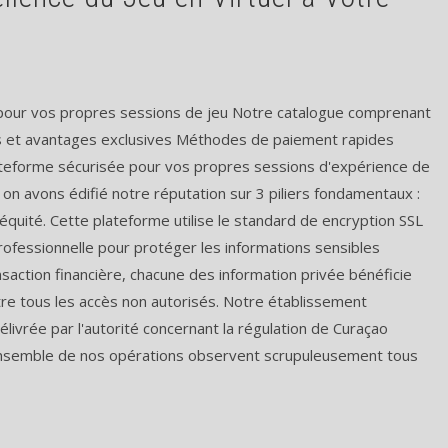
our vos propres sessions de jeu Notre catalogue comprenant
 et avantages exclusives Méthodes de paiement rapides
ateforme sécurisée pour vos propres sessions d'expérience de
 on avons édifié notre réputation sur 3 piliers fondamentaux :
équité. Cette plateforme utilise le standard de encryption SSL
ofessionnelle pour protéger les informations sensibles
saction financière, chacune des information privée bénéficie
tre tous les accès non autorisés. Notre établissement
élivrée par l'autorité concernant la régulation de Curaçao
'ensemble de nos opérations observent scrupuleusement tous