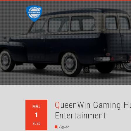
QueenWin Gaming Hub: Your Portal to Top-Tier Gaming
MÁJ
Entertainment
1
2026
Egyéb