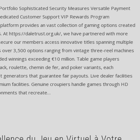
ortfolio Sophisticated Security Measures Versatile Payment
Dedicated Customer Support VIP Rewards Program
latform provides an vast collection of gaming options created
At https://daletrust.org.uk/, we have partnered with more
secure our members access innovative titles spanning multiple
s over 3,500 options ranging from vintage three-reel machines
rded winnings exceeding €10 million. Table game players
ack, roulette, chemin de fer, and poker variants, each
generators that guarantee fair payouts. Live dealer facilities
mium facilities. Genuine croupiers handle games through HD
onments that recreate…