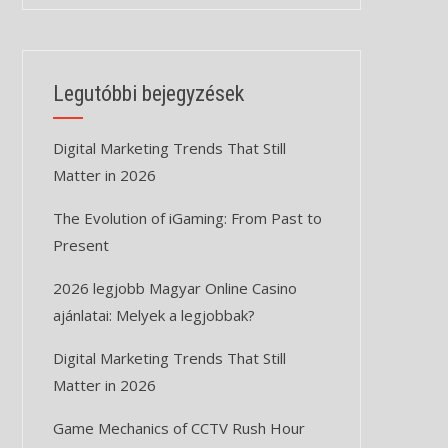
Legutóbbi bejegyzések
Digital Marketing Trends That Still
Matter in 2026
The Evolution of iGaming: From Past to
Present
2026 legjobb Magyar Online Casino
ajánlatai: Melyek a legjobbak?
Digital Marketing Trends That Still
Matter in 2026
Game Mechanics of CCTV Rush Hour