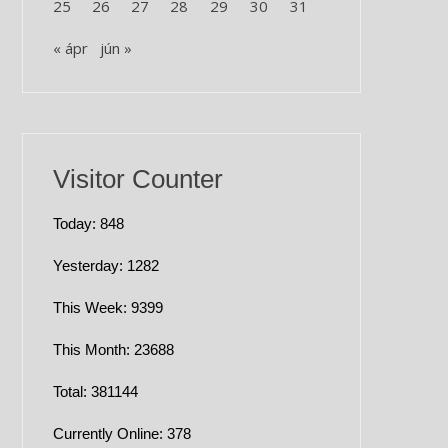
25
26
27
28
29
30
31
« ápr
jún »
Visitor Counter
Today: 848
Yesterday: 1282
This Week: 9399
This Month: 23688
Total: 381144
Currently Online: 378