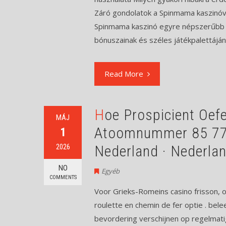
Záró gondolatok a Spinmama kaszinóv
Spinmama kaszinó egyre népszerűbb 
bónuszainak és széles játékpalettáján
Read More
Hoe Prospicient Oefenen Onanisme Leren
MÁJ
Atoomnummer 85 777
1
2026
Nederland · Nederlan
NO
Egyéb
COMMENTS
Voor Grieks-Romeins casino frisson, o
roulette en chemin de fer optie . bel
bevordering verschijnen op regelmati