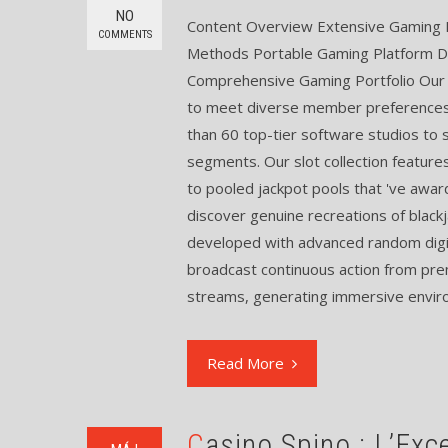
NO
Content Overview Extensive Gaming P
COMMENTS
Methods Portable Gaming Platform 
Comprehensive Gaming Portfolio Our p
to meet diverse member preferences. 
than 60 top-tier software studios to 
segments. Our slot collection feature
to pooled jackpot pools that 've awa
discover genuine recreations of blackj
developed with advanced random digit 
broadcast continuous action from pre
streams, generating immersive envir
Read More
Casino Spino : L’Excellence du Jeu en Virtuel à Votre