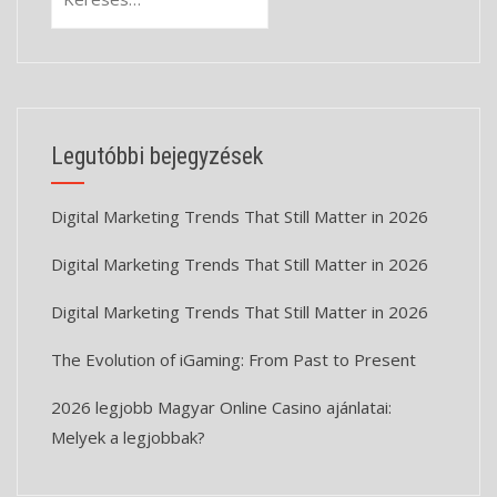
Legutóbbi bejegyzések
Digital Marketing Trends That Still Matter in 2026
Digital Marketing Trends That Still Matter in 2026
Digital Marketing Trends That Still Matter in 2026
The Evolution of iGaming: From Past to Present
2026 legjobb Magyar Online Casino ajánlatai:
Melyek a legjobbak?