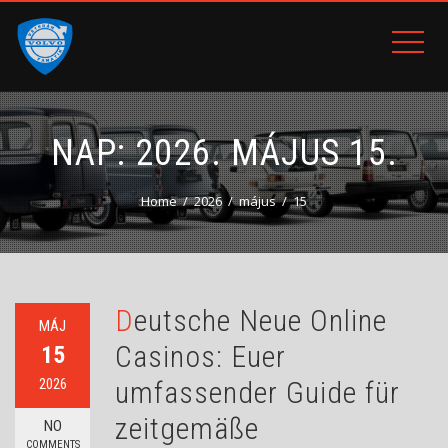
NAP:
2026. MÁJUS 15.
Home
2026
május
15
Deutsche Neue Online
MÁJ
Casinos: Euer
15
2026
umfassender Guide für
zeitgemäße
NO
COMMENTS