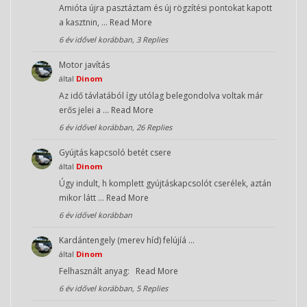
Amióta újra pasztáztam és új rögzítési pontokat kapott
a kasztnin, …
Read More
6 év idővel korábban, 3 Replies
Motor javítás
által
Dinom
Az idő távlatából így utólag belegondolva voltak már
erős jelei a …
Read More
6 év idővel korábban, 26 Replies
Gyújtás kapcsoló betét csere
által
Dinom
Úgy indult, h komplett gyújtáskapcsolót cserélek, aztán
mikor látt …
Read More
6 év idővel korábban
Kardántengely (merev híd) felújíá …
által
Dinom
Felhasznált anyag:
Read More
6 év idővel korábban, 5 Replies