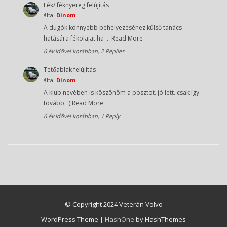
Fék/ féknyereg felújítás
által
Dinom
A dugók könnyebb behelyezéséhez külső tanács
hatására fékolajat ha …
Read More
6 év idővel korábban, 2 Replies
Tetőablak felújítás
által
Dinom
A klub nevében is köszönöm a posztot. jó lett. csak így
tovább. :)
Read More
6 év idővel korábban, 1 Reply
© Copyright 2024 Veterán Volvo
WordPress Theme
|
HashOne
by HashThemes