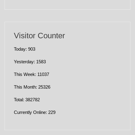
Visitor Counter
Today: 903
Yesterday: 1583
This Week: 11037
This Month: 25326
Total: 382782
Currently Online: 229