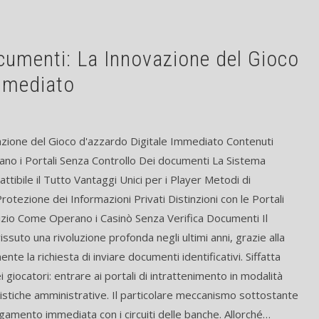
Immediato
azione del Gioco d'azzardo Digitale Immediato Contenuti
no i Portali Senza Controllo Dei documenti La Sistema
tibile il Tutto Vantaggi Unici per i Player Metodi di
tezione dei Informazioni Privati Distinzioni con le Portali
vizio Come Operano i Casinò Senza Verifica Documenti Il
suto una rivoluzione profonda negli ultimi anni, grazie alla
nte la richiesta di inviare documenti identificativi. Siffatta
 giocatori: entrare ai portali di intrattenimento in modalità
stiche amministrative. Il particolare meccanismo sottostante
egamento immediata con i circuiti delle banche. Allorché…