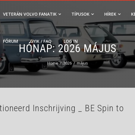
VETERÁN VOLVO FANATIK
TÍPUSOK
HÍREK
K
FÓRUM
GYIK / FAQ
LOG IN
HÓNAP:
2026 MÁJUS
Home
2026
május