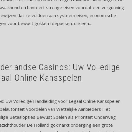
s waakhond en hanteert strenge eisen voordat een vergunning
ewijzen dat ze voldoen aan systeem eisen, economische
ingen voor bewust gokken toepassen. die een…
gaal Online Kansspelen
os: Uw Volledige Handleiding voor Legaal Online Kansspelen
elautoriteit Voordelen van Wettelijke Aanbieders Het
eilige Betaalopties Bewust Spelen als Prioriteit Onderweg
ezichthouder De Holland gokmarkt onderging een grote