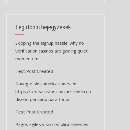
Legutóbbi bejegyzések
Skipping the signup hassle: why no
verification casinos are gaining quiet
momentum
Test Post Created
Navegar sin complicaciones en
https://tedeartistas.com.ar/ revela un
diseño pensado para todos
Test Post Created
Pagos ágiles y sin complicaciones en