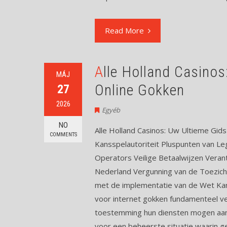
Read More
Alle Holland Casinos: Uw Ultieme Gids voor Wettelijk
MÁJ
Online Gokken
27
2026
Egyéb
NO
Alle Holland Casinos: Uw Ultieme Gid
COMMENTS
Kansspelautoriteit Pluspunten van L
Operators Veilige Betaalwijzen Veran
Nederland Vergunning van de Toezich
met de implementatie van de Wet Kans
voor internet gokken fundamenteel ver
toestemming hun diensten mogen aan
voor een beheerste situatie waarin 