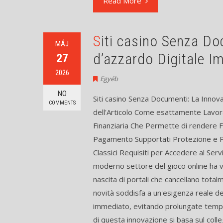
Read More
Siti casino Senza Documenti: La Innovazione del Gioco
MÁJ
d’azzardo Digitale 
27
2026
Egyéb
NO
Siti casino Senza Documenti: La Innov
COMMENTS
dell'Articolo Come esattamente Lavora
Finanziaria Che Permette di rendere Fat
Pagamento Supportati Protezione e Pro
Classici Requisiti per Accedere al Ser
moderno settore del gioco online ha vis
nascita di portali che cancellano totalme
novità soddisfa a un'esigenza reale dei
immediato, evitando prolungate tempi
di questa innovazione si basa sul coll