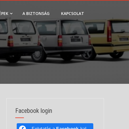
ÉPEK
A BIZTONSÁG
KAPCSOLAT
Facebook login
Folytatás a
Facebook
-kal