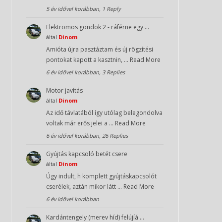
5 év idővel korábban, 1 Reply
Elektromos gondok 2 - ráférne egy …
által
Dinom
Amióta újra pasztáztam és új rögzítési
pontokat kapott a kasztnin, …
Read More
6 év idővel korábban, 3 Replies
Motor javítás
által
Dinom
Az idő távlatából így utólag belegondolva
voltak már erős jelei a …
Read More
6 év idővel korábban, 26 Replies
Gyújtás kapcsoló betét csere
által
Dinom
Úgy indult, h komplett gyújtáskapcsolót
cserélek, aztán mikor látt …
Read More
6 év idővel korábban
Kardántengely (merev híd) felújíá …