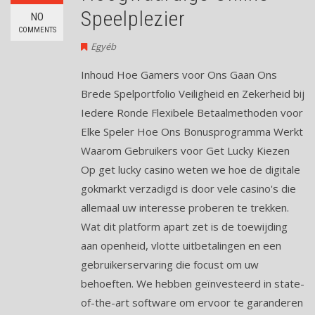
Speelplezier
NO
COMMENTS
Egyéb
Inhoud Hoe Gamers voor Ons Gaan Ons
Brede Spelportfolio Veiligheid en Zekerheid bij
Iedere Ronde Flexibele Betaalmethoden voor
Elke Speler Hoe Ons Bonusprogramma Werkt
Waarom Gebruikers voor Get Lucky Kiezen
Op get lucky casino weten we hoe de digitale
gokmarkt verzadigd is door vele casino's die
allemaal uw interesse proberen te trekken.
Wat dit platform apart zet is de toewijding
aan openheid, vlotte uitbetalingen en een
gebruikerservaring die focust om uw
behoeften. We hebben geïnvesteerd in state-
of-the-art software om ervoor te garanderen