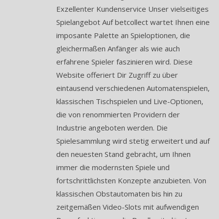
Exzellenter Kundenservice Unser vielseitiges
Spielangebot Auf betcollect wartet Ihnen eine
imposante Palette an Spieloptionen, die
gleichermaßen Anfänger als wie auch
erfahrene Spieler faszinieren wird. Diese
Website offeriert Dir Zugriff zu über
eintausend verschiedenen Automatenspielen,
klassischen Tischspielen und Live-Optionen,
die von renommierten Providern der
Industrie angeboten werden. Die
Spielesammlung wird stetig erweitert und auf
den neuesten Stand gebracht, um Ihnen
immer die modernsten Spiele und
fortschrittlichsten Konzepte anzubieten. Von
klassischen Obstautomaten bis hin zu
zeitgemäßen Video-Slots mit aufwendigen