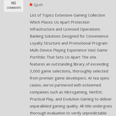
NO
Egyéb
COMMENTS
List of Topics Extensive Gaming Collection
Which Places Us Apart Protection
Infrastructure and Licensed Operations
Banking Solutions Designed for Convenience
Loyalty Structure and Promotional Program
Multi-Device Playing Experience Vast Game
Portfolio That Sets Us Apart The site
features an outstanding library of exceeding
3,000 game selections, thoroughly selected
from premier game developers. At tea spins
casino, we've partnered with esteemed
companies such as Microgaming, NetEnt,
Practical Play, and Evolution Gaming to deliver
unparalleled gaming quality. All title undergoes
thorough evaluation to verify unpredictable