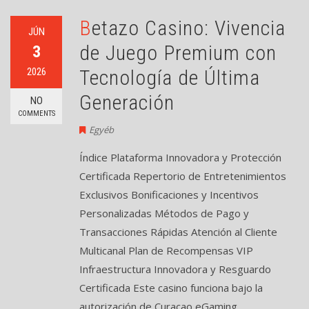
Betazo Casino: Vivencia
JÚN
de Juego Premium con
3
2026
Tecnología de Última
Generación
NO
COMMENTS
Egyéb
Índice Plataforma Innovadora y Protección
Certificada Repertorio de Entretenimientos
Exclusivos Bonificaciones y Incentivos
Personalizadas Métodos de Pago y
Transacciones Rápidas Atención al Cliente
Multicanal Plan de Recompensas VIP
Infraestructura Innovadora y Resguardo
Certificada Este casino funciona bajo la
autorización de Curaçao eGaming,