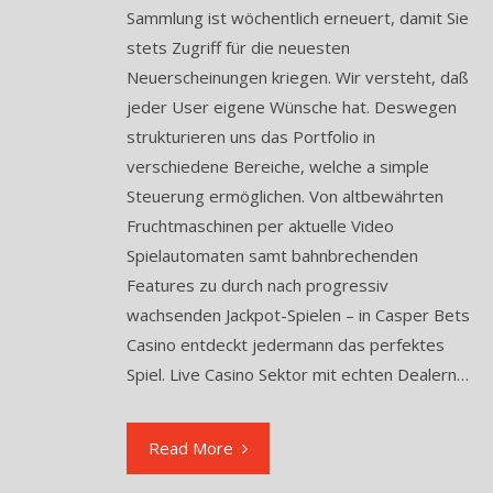
Sammlung ist wöchentlich erneuert, damit Sie
stets Zugriff für die neuesten
Neuerscheinungen kriegen. Wir versteht, daß
jeder User eigene Wünsche hat. Deswegen
strukturieren uns das Portfolio in
verschiedene Bereiche, welche a simple
Steuerung ermöglichen. Von altbewährten
Fruchtmaschinen per aktuelle Video
Spielautomaten samt bahnbrechenden
Features zu durch nach progressiv
wachsenden Jackpot-Spielen – in Casper Bets
Casino entdeckt jedermann das perfektes
Spiel. Live Casino Sektor mit echten Dealern…
Read More