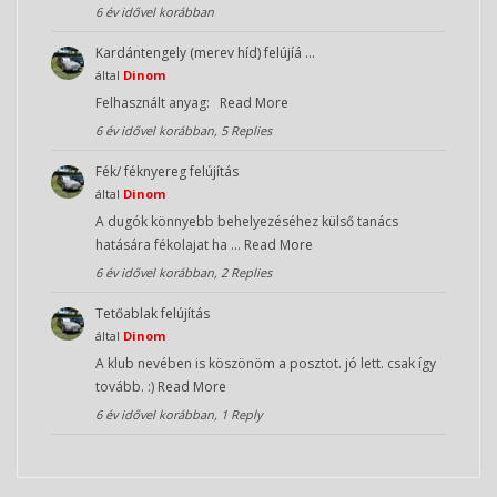
6 év idővel korábban
Kardántengely (merev híd) felújíá …
által
Dinom
Felhasznált anyag:
Read More
6 év idővel korábban, 5 Replies
Fék/ féknyereg felújítás
által
Dinom
A dugók könnyebb behelyezéséhez külső tanács
hatására fékolajat ha …
Read More
6 év idővel korábban, 2 Replies
Tetőablak felújítás
által
Dinom
A klub nevében is köszönöm a posztot. jó lett. csak így
tovább. :)
Read More
6 év idővel korábban, 1 Reply