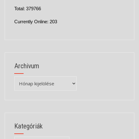
Total: 379766
Currently Online: 203
Archivum
Archivum
Kategóriák