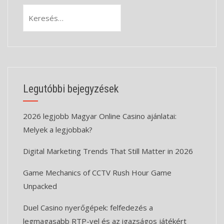
Keresés:
Legutóbbi bejegyzések
2026 legjobb Magyar Online Casino ajánlatai:
Melyek a legjobbak?
Digital Marketing Trends That Still Matter in 2026
Game Mechanics of CCTV Rush Hour Game
Unpacked
Duel Casino nyerőgépek: felfedezés a
legmagasabb RTP-vel és az igazságos játékért