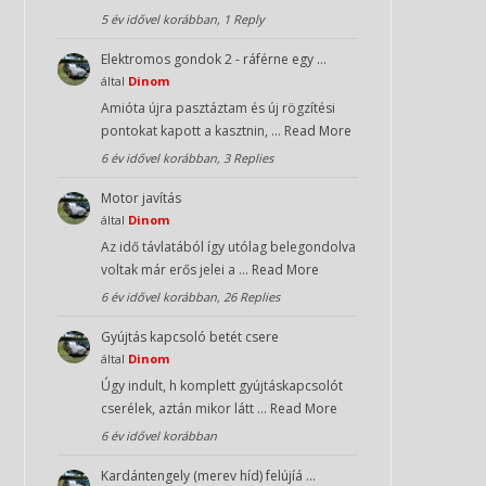
5 év idővel korábban, 1 Reply
Elektromos gondok 2 - ráférne egy …
által
Dinom
Amióta újra pasztáztam és új rögzítési
pontokat kapott a kasztnin, …
Read More
6 év idővel korábban, 3 Replies
Motor javítás
által
Dinom
Az idő távlatából így utólag belegondolva
voltak már erős jelei a …
Read More
6 év idővel korábban, 26 Replies
Gyújtás kapcsoló betét csere
által
Dinom
Úgy indult, h komplett gyújtáskapcsolót
cserélek, aztán mikor látt …
Read More
6 év idővel korábban
Kardántengely (merev híd) felújíá …