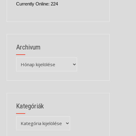
Currently Online: 224
Archivum
Archivum
Kategóriák
Kategóriák