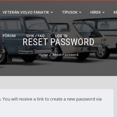
VETERÁN VOLVO FANATIK
TÍPUSOK
HÍREK
K
FÓRUM
GYIK / FAQ
LOG IN
RESET PASSWORD
Home
Reset Password
You will receive a link to create a new password via