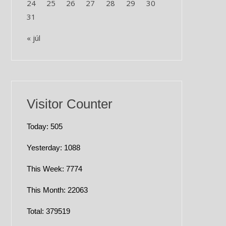
24
25
26
27
28
29
30
31
« júl
Visitor Counter
Today: 505
Yesterday: 1088
This Week: 7774
This Month: 22063
Total: 379519