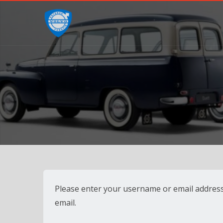
Please enter your username or email address. 
email.