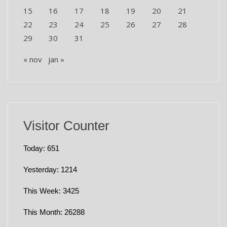
15
16
17
18
19
20
21
22
23
24
25
26
27
28
29
30
31
« nov
jan »
Visitor Counter
Today: 651
Yesterday: 1214
This Week: 3425
This Month: 26288