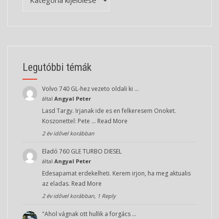
Legutóbbi témák
Volvo 740 GL-hez vezeto oldali ki …
által
Angyal Peter
Lasd Targy. Irjanak ide es en felkeresem Onoket.
Koszonettel: Pete …
Read More
2 év idővel korábban
Eladó 760 GLE TURBO DIESEL
által
Angyal Peter
Edesapamat erdekelheti. Kerem irjon, ha meg aktualis
az eladas.
Read More
2 év idővel korábban, 1 Reply
"Ahol vágnak ott hullik a forgács …