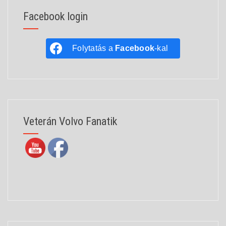
Facebook login
Folytatás a
Facebook
-kal
Veterán Volvo Fanatik