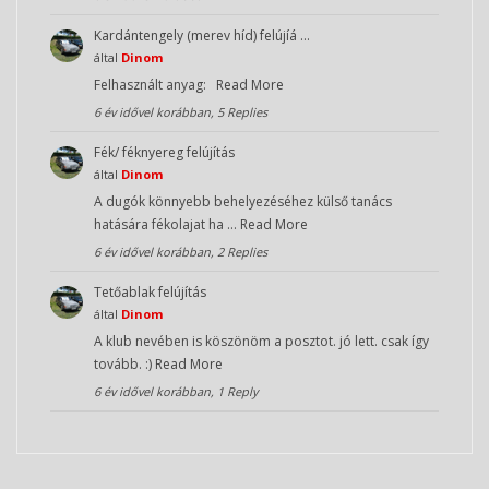
Kardántengely (merev híd) felújíá …
által
Dinom
Felhasznált anyag:
Read More
6 év idővel korábban, 5 Replies
Fék/ féknyereg felújítás
által
Dinom
A dugók könnyebb behelyezéséhez külső tanács
hatására fékolajat ha …
Read More
6 év idővel korábban, 2 Replies
Tetőablak felújítás
által
Dinom
A klub nevében is köszönöm a posztot. jó lett. csak így
tovább. :)
Read More
6 év idővel korábban, 1 Reply