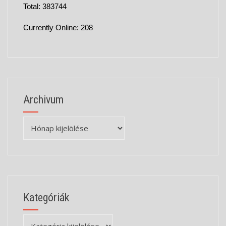
Total: 383744
Currently Online: 208
Archivum
Archivum
Kategóriák
Kategóriák