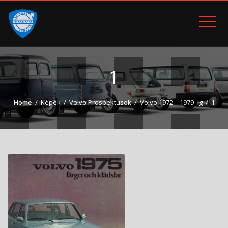
1
Home
Képek
Volvo Prospektusok
Volvo 1972 – 1979 -ig
1