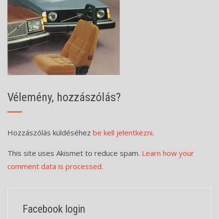
Vélemény, hozzászólás?
Hozzászólás küldéséhez
be kell jelentkezni
.
This site uses Akismet to reduce spam.
Learn how your
comment data is processed.
Facebook login