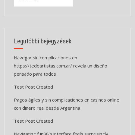
Legutóbbi bejegyzések
Navegar sin complicaciones en
https://tedeartistas.com.ar/ revela un diseño
pensado para todos
Test Post Created
Pagos ágiles y sin complicaciones en casinos online
con dinero real desde Argentina
Test Post Created
Navigating fun88’s interface feels surprisingly