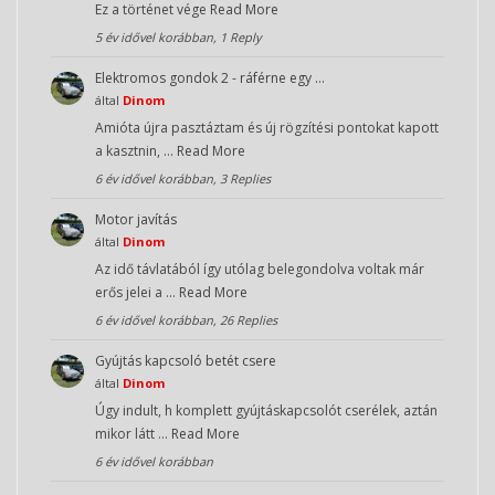
Ez a történet vége
Read More
5 év idővel korábban, 1 Reply
Elektromos gondok 2 - ráférne egy …
által
Dinom
Amióta újra pasztáztam és új rögzítési pontokat kapott
a kasztnin, …
Read More
6 év idővel korábban, 3 Replies
Motor javítás
által
Dinom
Az idő távlatából így utólag belegondolva voltak már
erős jelei a …
Read More
6 év idővel korábban, 26 Replies
Gyújtás kapcsoló betét csere
által
Dinom
Úgy indult, h komplett gyújtáskapcsolót cserélek, aztán
mikor látt …
Read More
6 év idővel korábban