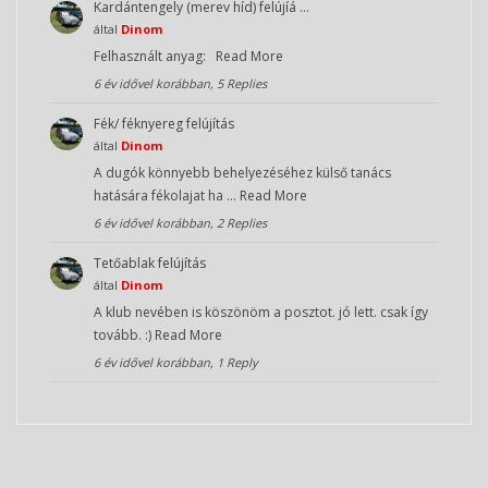
Kardántengely (merev híd) felújíá …
által
Dinom
Felhasznált anyag:
Read More
6 év idővel korábban, 5 Replies
Fék/ féknyereg felújítás
által
Dinom
A dugók könnyebb behelyezéséhez külső tanács
hatására fékolajat ha …
Read More
6 év idővel korábban, 2 Replies
Tetőablak felújítás
által
Dinom
A klub nevében is köszönöm a posztot. jó lett. csak így
tovább. :)
Read More
6 év idővel korábban, 1 Reply