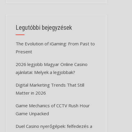
Legutóbbi bejegyzések
The Evolution of iGaming: From Past to
Present
2026 legjobb Magyar Online Casino
ajánlatai: Melyek a legjobbak?
Digital Marketing Trends That Still
Matter in 2026
Game Mechanics of CCTV Rush Hour
Game Unpacked
Duel Casino nyerőgépek: felfedezés a