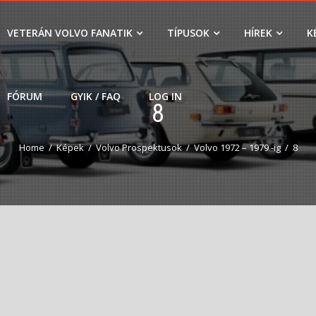
VETERÁN VOLVO FANATIK
TÍPUSOK
HÍREK
K
FÓRUM
GYIK / FAQ
LOG IN
8
Home
Képek
Volvo Prospektusok
Volvo 1972 – 1979 -ig
8