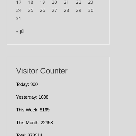
17
18
19
20
21
22
23
24
25
26
27
28
29
30
31
« júl
Visitor Counter
Today: 900
Yesterday: 1088
This Week: 8169
This Month: 22458
Total: 379914