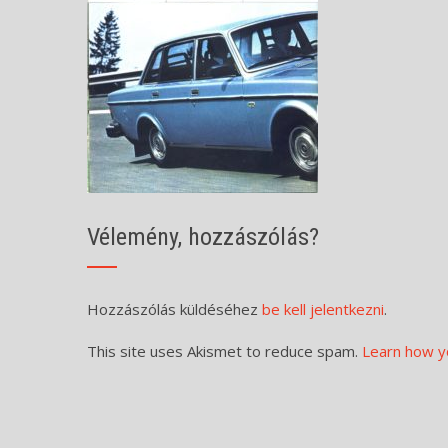
Vélemény, hozzászólás?
Hozzászólás küldéséhez
be kell jelentkezni
.
This site uses Akismet to reduce spam.
Learn how y