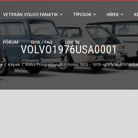
VETERÁN VOLVO FANATIK
TÍPUSOK
HÍREK
K
FÓRUM
GYIK / FAQ
LOG IN
VOLVO1976USA0001
e
Képek
Volvo Prospektusok
Volvo 1972 – 1979 -ig
Volvo1976USA