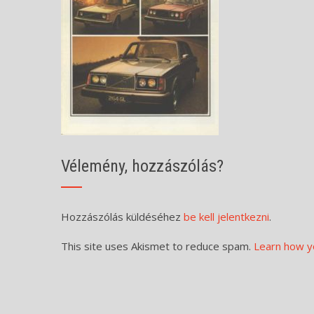
Vélemény, hozzászólás?
Hozzászólás küldéséhez
be kell jelentkezni
.
This site uses Akismet to reduce spam.
Learn how y