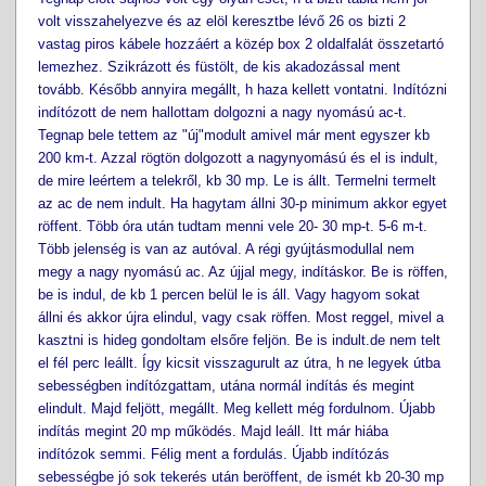
volt visszahelyezve és az elöl keresztbe lévő 26 os bizti 2
vastag piros kábele hozzáért a közép box 2 oldalfalát összetartó
lemezhez. Szikrázott és füstölt, de kis akadozással ment
tovább. Később annyira megállt, h haza kellett vontatni. Indítózni
indítózott de nem hallottam dolgozni a nagy nyomású ac-t.
Tegnap bele tettem az "új"modult amivel már ment egyszer kb
200 km-t. Azzal rögtön dolgozott a nagynyomású és el is indult,
de mire leértem a telekről, kb 30 mp. Le is állt. Termelni termelt
az ac de nem indult. Ha hagytam állni 30-p minimum akkor egyet
röffent. Több óra után tudtam menni vele 20- 30 mp-t. 5-6 m-t.
Több jelenség is van az autóval. A régi gyújtásmodullal nem
megy a nagy nyomású ac. Az újjal megy, indításkor. Be is röffen,
be is indul, de kb 1 percen belül le is áll. Vagy hagyom sokat
állni és akkor újra elindul, vagy csak röffen. Most reggel, mivel a
kasztni is hideg gondoltam elsőre feljön. Be is indult.de nem telt
el fél perc leállt. Így kicsit visszagurult az útra, h ne legyek útba
sebességben indítózgattam, utána normál indítás és megint
elindult. Majd feljött, megállt. Meg kellett még fordulnom. Újabb
indítás megint 20 mp működés. Majd leáll. Itt már hiába
indítózok semmi. Félig ment a fordulás. Újabb indítózás
sebességbe jó sok tekerés után beröffent, de ismét kb 20-30 mp