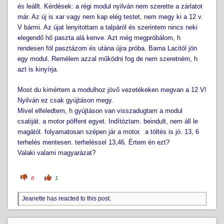
és leállt. Kérdések: a régi modul nyilván nem szerette a zárlatot
már. Az új is xar vagy nem kap elég testet, nem megy ki a 12 v.
V bármi. Az újat lenyitottam a talpáról és szerintem nincs neki
elegendő hő paszta alá kenve. Azt még megpróbálom, h
rendesen föl pasztázom és utána újra próba. Barna Lacitól jön
egy modul. Remélem azzal működni fog de nem szeretném, h
azt is kinyírja.
Most du kimértem a modulhoz jövő vezetékeken megvan a 12 V!
Nyilván ez csak gyújtáson megy.
Mivel elfeledtem, h gyújtáson van visszadugtam a modul
csatiját. a motor pöffent egyet. Indítóztam. beindult, nem áll le
magától. folyamatosan szépen jár a motor. a töltés is jó. 13, 6
terhelés mentesen. terheléssel 13,46. Értem én ezt?
Valaki valami magyarázat?
C
C
0
1
l
l
i
i
c
c
Jeanette has reacted to this post.
k
k
f
f
o
o
r
r
t
t