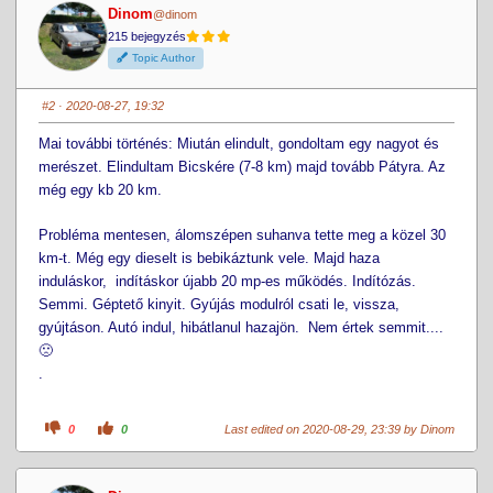
h
h
Dinom
@dinom
u
u
m
m
215 bejegyzés
b
b
s
s
Topic Author
d
u
o
p
w
.
n
#2
· 2020-08-27, 19:32
.
Mai további történés: Miután elindult, gondoltam egy nagyot és
merészet. Elindultam Bicskére (7-8 km) majd tovább Pátyra. Az
még egy kb 20 km.
Probléma mentesen, álomszépen suhanva tette meg a közel 30
km-t. Még egy dieselt is bebikáztunk vele. Majd haza
induláskor, indításkor újabb 20 mp-es működés. Indítózás.
Semmi. Géptető kinyit. Gyújás modulról csati le, vissza,
gyújtáson. Autó indul, hibátlanul hazajön. Nem értek semmit....
🙁
.
C
C
0
0
Last edited on 2020-08-29, 23:39 by
Dinom
l
l
i
i
c
c
k
k
f
f