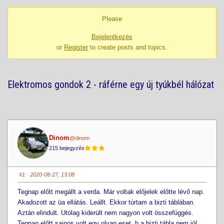
-
Please
You
are
Bejelentkezés
here:
or
Register
to create posts and topics.
Elektromos gondok 2 - ráférne egy új tyúkbél hálózat
Dinom
@dinom
215 bejegyzés
#1
· 2020-08-27, 13:08
Tegnap előtt megállt a verda. Már voltak előjelek előtte lévő nap.
Akadozott az üa ellátás. Leállt. Ekkor túrtam a bizti táblában.
Aztán elindult. Utólag kiderült nem nagyon volt összefüggés.
Tegnap előtt sajnos volt egy olyan eset, h a bizti tábla nem jól