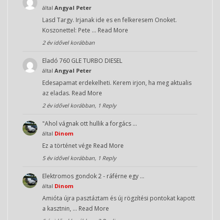
által
Angyal Peter
Lasd Targy. Irjanak ide es en felkeresem Onoket.
Koszonettel: Pete …
Read More
2 év idővel korábban
Eladó 760 GLE TURBO DIESEL
által
Angyal Peter
Edesapamat erdekelheti. Kerem irjon, ha meg aktualis
az eladas.
Read More
2 év idővel korábban, 1 Reply
"Ahol vágnak ott hullik a forgács …
által
Dinom
Ez a történet vége
Read More
5 év idővel korábban, 1 Reply
Elektromos gondok 2 - ráférne egy …
által
Dinom
Amióta újra pasztáztam és új rögzítési pontokat kapott
a kasztnin, …
Read More