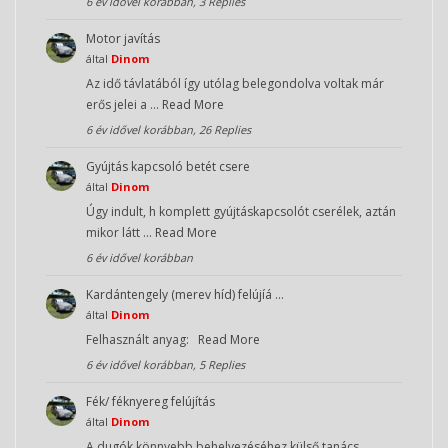
6 év idővel korábban, 3 Replies
Motor javítás
által
Dinom
Az idő távlatából így utólag belegondolva voltak már
erős jelei a …
Read More
6 év idővel korábban, 26 Replies
Gyújtás kapcsoló betét csere
által
Dinom
Úgy indult, h komplett gyújtáskapcsolót cserélek, aztán
mikor látt …
Read More
6 év idővel korábban
Kardántengely (merev híd) felújíá …
által
Dinom
Felhasznált anyag:
Read More
6 év idővel korábban, 5 Replies
Fék/ féknyereg felújítás
által
Dinom
A dugók könnyebb behelyezéséhez külső tanács