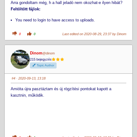
Arra gondoltam még, h a hall jeladó nem okozhat-e ilyen hibát?
Feltöltött fájlok:
You need to login to have access to uploads.
C
C
0
0
Last edited on 2020-08-29, 23:37 by
Dinom
l
l
i
i
c
c
k
k
f
f
Dinom
@dinom
o
o
r
r
215 bejegyzés
t
t
h
h
Topic Author
u
u
m
m
b
b
s
s
#4
· 2020-09-13, 13:18
d
u
o
p
w
.
Amióta újra pasztáztam és új rögzítési pontokat kapott a
n
.
kasztnin, működik.
C
C