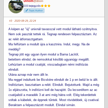
Dinom
@dinom
o
o
r
r
215 bejegyzés
t
t
h
h
Topic Author
u
u
m
m
b
b
s
s
#3
· 2020-08-29, 22:24
d
u
o
p
w
.
A képen az "új" unixnál tavasszal vett modul látható szétnyitva.
n
.
Nem sok pasztát tettek rá. Tegnap rendesen felpasztáztam. Az
ac relét átforrasztgattam.
Ma felfúrtam a modult újra a kasztnira. Indul, megy. Na de
meddig?
Tegnap jött egy ugyan ilyen modul a Barna Lacitól,
betettem elindul, de nemsokkal később ugyanúgy megállt.
Lehúztam a modul csatiját, visszadugtam némi indítózás
elindult.
Utána aznap már nem állt le.
Ma reggel indultunk be Bicskére elindult de 1 p en belül le is állt.
Indítóztam, basztattam a relét. Elindult. Bejutottunk. Majd a még
1x eljátszotta, h indítózni kell de hazajött. Du lecseréltem az ac
csatijaiból a maradék 3 at ami még hátra volt. Elég tekerdettek
voltak a kábelek, de éppnek tűntek. Most rövidebbek, új csatival.
Beraktam a felpasztázott modult. Elindul simán.