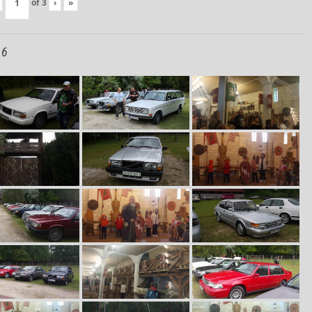
of
3
›
»
16