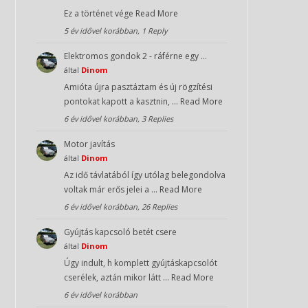
Ez a történet vége
Read More
5 év idővel korábban, 1 Reply
Elektromos gondok 2 - ráférne egy …
által
Dinom
Amióta újra pasztáztam és új rögzítési
pontokat kapott a kasztnin, …
Read More
6 év idővel korábban, 3 Replies
Motor javítás
által
Dinom
Az idő távlatából így utólag belegondolva
voltak már erős jelei a …
Read More
6 év idővel korábban, 26 Replies
Gyújtás kapcsoló betét csere
által
Dinom
Úgy indult, h komplett gyújtáskapcsolót
cserélek, aztán mikor látt …
Read More
6 év idővel korábban