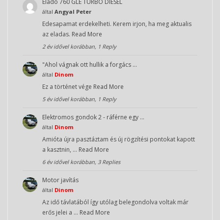
Eladó 760 GLE TURBO DIESEL
által
Angyal Peter
Edesapamat erdekelheti. Kerem irjon, ha meg aktualis
az eladas.
Read More
2 év idővel korábban, 1 Reply
"Ahol vágnak ott hullik a forgács …
által
Dinom
Ez a történet vége
Read More
5 év idővel korábban, 1 Reply
Elektromos gondok 2 - ráférne egy …
által
Dinom
Amióta újra pasztáztam és új rögzítési pontokat kapott
a kasztnin, …
Read More
6 év idővel korábban, 3 Replies
Motor javítás
által
Dinom
Az idő távlatából így utólag belegondolva voltak már
erős jelei a …
Read More