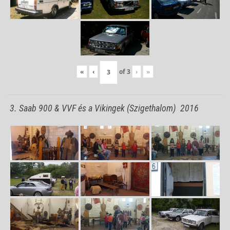
«
‹
of
3
›
»
3. Saab 900 & VVF és a Vikingek (Szigethalom) 2016