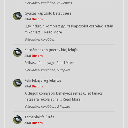
6 év idővel korábban, 26 Replies
Gyújtás kapcsoló betét csere
által
Dinom
Úgy indult, h komplett gyújtáskapcsolót cserélek, aztán
mikor látt …
Read More
6 év idővel korábban
Kardántengely (merev híd) felújíá …
által
Dinom
Felhasznált anyag:
Read More
6 év idővel korábban, 5 Replies
Fék/ féknyereg felújítás
által
Dinom
A dugók könnyebb behelyezéséhez külső tanács
hatására fékolajat ha …
Read More
6 év idővel korábban, 2 Replies
Tetőablak felújítás
által
Dinom