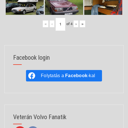
«
‹
of
4
›
»
Facebook login
Folytatás a
Facebook
-kal
Veterán Volvo Fanatik