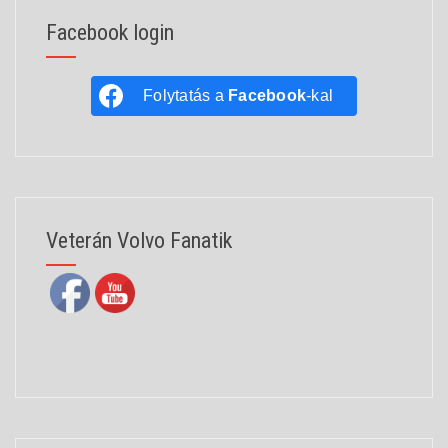
Facebook login
Folytatás a
Facebook
-kal
Veterán Volvo Fanatik