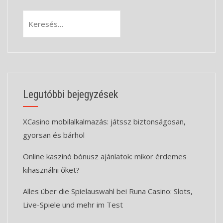
Keresés:
Legutóbbi bejegyzések
XCasino mobilalkalmazás: játssz biztonságosan,
gyorsan és bárhol
Online kaszinó bónusz ajánlatok: mikor érdemes
kihasználni őket?
Alles über die Spielauswahl bei Runa Casino: Slots,
Live-Spiele und mehr im Test