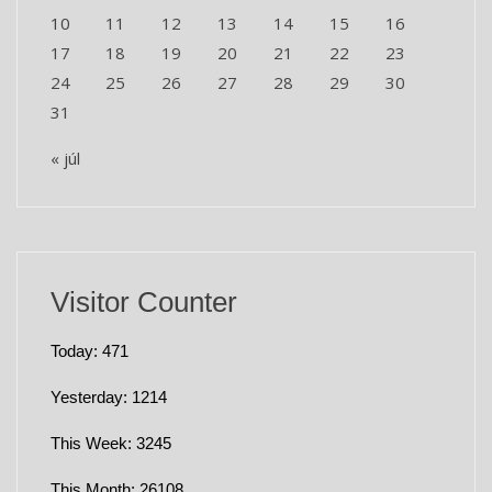
10
11
12
13
14
15
16
17
18
19
20
21
22
23
24
25
26
27
28
29
30
31
« júl
Visitor Counter
Today: 471
Yesterday: 1214
This Week: 3245
This Month: 26108