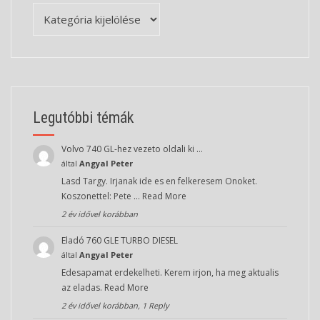
Kategóriák
Legutóbbi témák
Volvo 740 GL-hez vezeto oldali ki …
által
Angyal Peter
Lasd Targy. Irjanak ide es en felkeresem Onoket.
Koszonettel: Pete …
Read More
2 év idővel korábban
Eladó 760 GLE TURBO DIESEL
által
Angyal Peter
Edesapamat erdekelheti. Kerem irjon, ha meg aktualis
az eladas.
Read More
2 év idővel korábban, 1 Reply