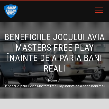
BENEFICIILE JOCULUI AVIA
MASTERS FREE PLAY
ÎNAINTE DE A PARIA BANI
REALI
Home
Beneficiile jocului Avia Masters Free Play înainte de a paria bani reali