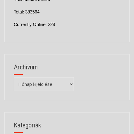
Total: 383564
Currently Online: 229
Archivum
Archivum
Kategóriák