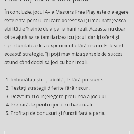
În concluzie, jocul Avia Masters Free Play este o alegere
excelentă pentru cei care doresc să își îmbunătățească
abilitățile înainte de a paria bani reali. Aceasta nu doar
că te ajută să te familiarizezi cu jocul, dar îți oferă și
oportunitatea de a experimenta fără riscuri. Folosind
această strategie, îți poți maximiza șansele de succes
atunci când decizi să joci cu bani reali.
Îmbunătățește-ți abilitățile fără presiune.
Testați strategii diferite fără riscuri.
Dezvoltă-ți o înțelegere profundă a jocului.
Prepară-te pentru jocul cu bani reali.
Profitați de bonusuri și funcții fără a paria.