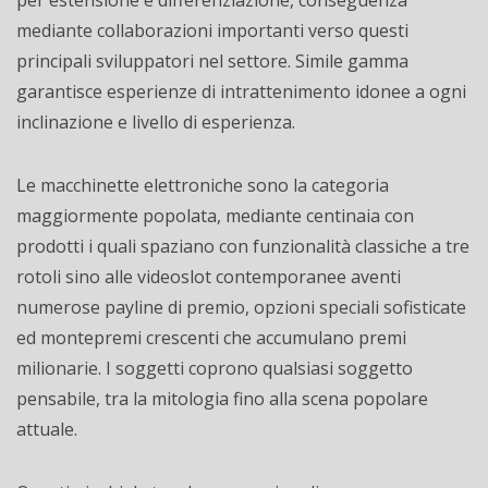
per estensione e differenziazione, conseguenza
mediante collaborazioni importanti verso questi
principali sviluppatori nel settore. Simile gamma
garantisce esperienze di intrattenimento idonee a ogni
inclinazione e livello di esperienza.
Le macchinette elettroniche sono la categoria
maggiormente popolata, mediante centinaia con
prodotti i quali spaziano con funzionalità classiche a tre
rotoli sino alle videoslot contemporanee aventi
numerose payline di premio, opzioni speciali sofisticate
ed montepremi crescenti che accumulano premi
milionarie. I soggetti coprono qualsiasi soggetto
pensabile, tra la mitologia fino alla scena popolare
attuale.