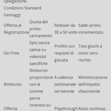
Spiegazione
Condizioni Standard
Vantaggi
Quota del
Offerta al
Rollover da
Saldo primo
primo
Registrazione
30 a 50 volte
incrementato
caricamento
Spin senza
Profitti con
Test giochi a
spesa su
Giri Free
requisiti di
costo zero
videoslot
giocata
rischio
specifiche
Rimborso
proporzione
A cadenza
Minimizzazione
Rimborso
con le
settimanale
dell’impatto
somme
od mensile
sfavorevole
perse
Incentivi su
Offerta
Playthrough
Aiuto continuo