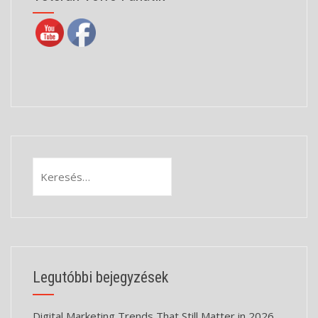
Keresés:
Legutóbbi bejegyzések
Digital Marketing Trends That Still Matter in 2026