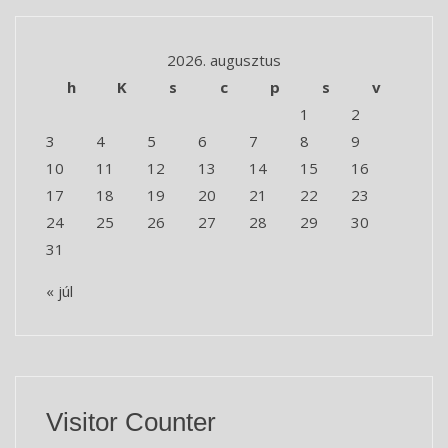
2026. augusztus
h
K
s
c
p
s
v
1
2
3
4
5
6
7
8
9
10
11
12
13
14
15
16
17
18
19
20
21
22
23
24
25
26
27
28
29
30
31
« júl
Visitor Counter