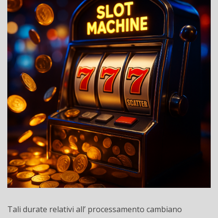
Tali durate relativi all’ processamento cambiano