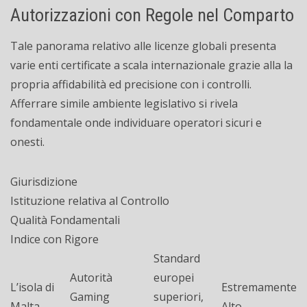
Autorizzazioni con Regole nel Comparto
Tale panorama relativo alle licenze globali presenta
varie enti certificate a scala internazionale grazie alla la
propria affidabilità ed precisione con i controlli.
Afferrare simile ambiente legislativo si rivela
fondamentale onde individuare operatori sicuri e
onesti.
Giurisdizione
Istituzione relativa al Controllo
Qualità Fondamentali
Indice con Rigore
Standard
Autorità
europei
L’isola di
Estremamente
Gaming
superiori,
Malta
Alto