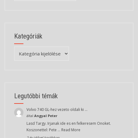
Kategóriák
Kategóriák
Legutóbbi témák
Volvo 740 GL-hez vezeto oldali ki …
által
Angyal Peter
Lasd Targy. Irjanak ide es en felkeresem Onoket.
Koszonettel: Pete …
Read More
2 év idővel korábban