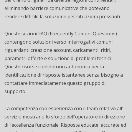
per clienti originari da diverse regioni continentali,
eliminando barriere comunicative che potevano
rendere difficile la soluzione per situazioni pressanti.
Queste sezioni FAQ (Frequently Comuni Questions)
contengono soluzioni verso interrogativi comuni
riguardanti creazione account, caricamenti, ritiri,
parametri offerte e soluzione di problemi tecnici.
Queste risorse consentono autonomia per la
identificazione di risposte istantanee senza bisogno a
contattare immediatamente questo gruppo di
supporto.
La competenza con esperienza con il team relativo all’
servizio mostrano lo sforzo dell’operatore in direzione
di l’eccellenza funzionale. Risposte educate, accurate ed