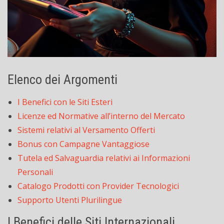
Elenco dei Argomenti
I Benefici con le Siti Esteri
Licenze ed Normative all’interno del Mercato
Sistemi relativi al Versamento Offerti
Bonus con Campagne Vantaggiose
Tutela ed Salvaguardia relativi ai Informazioni
Personali
Catalogo Prodotti con Provider Tecnologici
Supporto Utenti Plurilingue
I Benefici delle Siti Internazionali