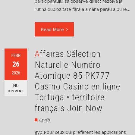
participantului să observe direct rezolvă la
rutină dubiozitate fără a amâna pârâu a pune…
Read More
Affaires Sélection
FEBR
Naturelle Numéro
26
2026
Atomique 85 PK777
Casino Casino en ligne
NO
COMMENTS
Tortuga • territoire
français Join Now
Egyéb
gyp Pour ceux qui préfèrent les applications