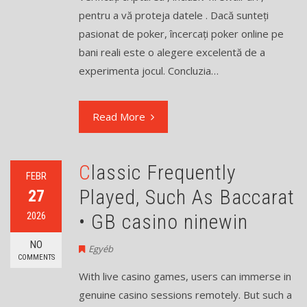
pentru a vă proteja datele . Dacă sunteți
pasionat de poker, încercați poker online pe
bani reali este o alegere excelentă de a
experimenta jocul. Concluzia…
Read More
Classic Frequently
FEBR
Played, Such As Baccarat
27
2026
• GB casino ninewin
NO
Egyéb
COMMENTS
With live casino games, users can immerse in
genuine casino sessions remotely. But such a