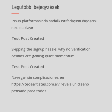
Legutóbbi bejegyzések
Pinup platformasında sadəlik istifadəçinin diqqətini
necə saxlayır
Test Post Created
Skipping the signup hassle: why no verification
casinos are gaining quiet momentum
Test Post Created
Navegar sin complicaciones en
https://tedeartistas.com.ar/ revela un diseño
pensado para todos