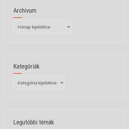
Archivum
Archivum
Kategóriák
Kategóriák
Legutóbbi témák