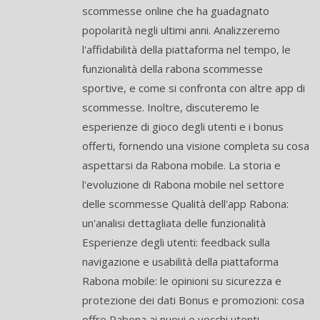
scommesse online che ha guadagnato
popolarità negli ultimi anni. Analizzeremo
l'affidabilità della piattaforma nel tempo, le
funzionalità della rabona scommesse
sportive, e come si confronta con altre app di
scommesse. Inoltre, discuteremo le
esperienze di gioco degli utenti e i bonus
offerti, fornendo una visione completa su cosa
aspettarsi da Rabona mobile. La storia e
l'evoluzione di Rabona mobile nel settore
delle scommesse Qualità dell'app Rabona:
un'analisi dettagliata delle funzionalità
Esperienze degli utenti: feedback sulla
navigazione e usabilità della piattaforma
Rabona mobile: le opinioni su sicurezza e
protezione dei dati Bonus e promozioni: cosa
offre Rabona ai nuovi e vecchi utenti