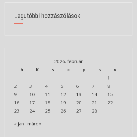
Legutóbbi hozzászólások
2026. február
h
K
s
c
p
s
v
1
2
3
4
5
6
7
8
9
10
11
12
13
14
15
16
17
18
19
20
21
22
23
24
25
26
27
28
« jan
márc »