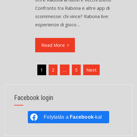
Confronto tra Rabona e altre app di
scommesse: chi vince? Rabona live:
esperienze di gioco…
Read More
Bejegyzések
1
2
…
5
Next
lapozása
Facebook login
Folytatás a
Facebook
-kal