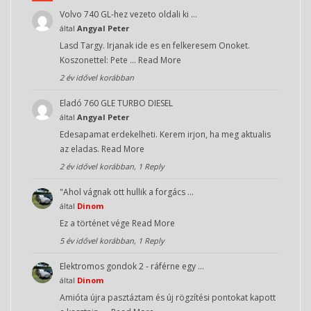
Volvo 740 GL-hez vezeto oldali ki …
által
Angyal Peter
Lasd Targy. Irjanak ide es en felkeresem Onoket.
Koszonettel: Pete …
Read More
2 év idővel korábban
Eladó 760 GLE TURBO DIESEL
által
Angyal Peter
Edesapamat erdekelheti. Kerem irjon, ha meg aktualis
az eladas.
Read More
2 év idővel korábban, 1 Reply
"Ahol vágnak ott hullik a forgács …
által
Dinom
Ez a történet vége
Read More
5 év idővel korábban, 1 Reply
Elektromos gondok 2 - ráférne egy …
által
Dinom
Amióta újra pasztáztam és új rögzítési pontokat kapott