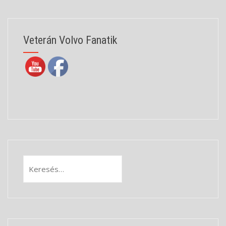
Veterán Volvo Fanatik
Keresés: