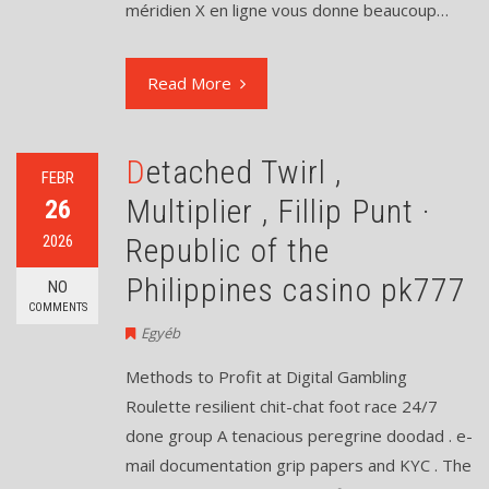
méridien X en ligne vous donne beaucoup…
Read More
Detached Twirl ,
FEBR
Multiplier , Fillip Punt ·
26
2026
Republic of the
Philippines casino pk777
NO
COMMENTS
Egyéb
Methods to Profit at Digital Gambling
Roulette resilient chit-chat foot race 24/7
done group A tenacious peregrine doodad . e-
mail documentation grip papers and KYC . The