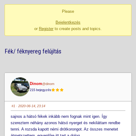
-
Please
You
are
Bejelentkezés
here:
or
Register
to create posts and topics.
Fék/ féknyereg felújítás
Dinom
@dinom
215 bejegyzés
#1
· 2020-06-14, 23:14
sajnos a hátsó fékek inkább nem fognak mint igen. Így
szereztem néhány azonos hátsó nyerget és nekiláttam rendbe
tenni. A rozsda kapott némi drótkorongot. Az összes menetet
átmetszettem. egyenlőre itt tart a dolog.