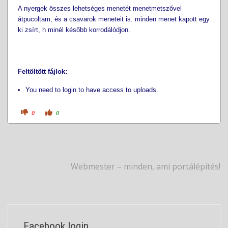
A nyergek összes lehetséges menetét menetmetszővel
átpucoltam, és a csavarok meneteit is. minden menet kapott egy
ki zsírt, h minél később korrodálódjon.
Feltöltött fájlok:
You need to login to have access to uploads.
C
C
0
0
l
l
i
i
c
c
k
k
f
f
o
o
r
r
t
t
h
h
Webmester – minden, ami portálépítés!
u
u
m
m
b
b
s
s
d
u
o
p
w
.
n
.
Facebook login