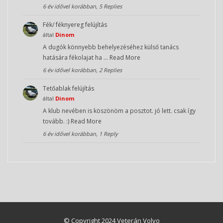
6 év idővel korábban, 5 Replies
Fék/ féknyereg felújítás
által
Dinom
A dugók könnyebb behelyezéséhez külső tanács
hatására fékolajat ha …
Read More
6 év idővel korábban, 2 Replies
Tetőablak felújítás
által
Dinom
A klub nevében is köszönöm a posztot. jó lett. csak így
tovább. :)
Read More
6 év idővel korábban, 1 Reply
© Copyright 2024 Veterán Volvo