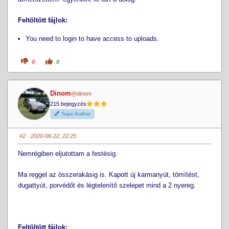
Feltöltött fájlok:
You need to login to have access to uploads.
C
C
0
0
l
l
i
i
c
c
k
k
f
f
Dinom
@dinom
o
o
r
r
215 bejegyzés
t
t
h
h
Topic Author
u
u
m
m
b
b
s
s
#2
· 2020-06-22, 22:25
d
u
o
p
w
.
Nemrégiben eljutottam a festésig.
n
.
Ma reggel az összerakásig is. Kapott új karmanyút, tömítést,
dugattyút, porvédőt és légtelenítő szelepet mind a 2 nyereg.
Feltöltött fájlok: