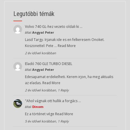
Legutóbbi témák
Volvo 740 GL-hez vezeto oldali ki …
által
Angyal Peter
Lasd Targy. Irjanak ide es en felkeresem Onoket.
Koszonettel: Pete …
Read More
2 év idővel korábban
Eladó 760 GLE TURBO DIESEL
által
Angyal Peter
Edesapamat erdekelheti. Kerem irjon, ha meg aktualis
az eladas.
Read More
2 év idővel korábban, 1 Reply
"Ahol vágnak ott hullik a forgács …
által
Dinom
Ez a történet vége
Read More
5 év idővel korábban, 1 Reply