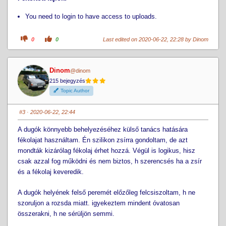
You need to login to have access to uploads.
C
C
0
0
Last edited on 2020-06-22, 22:28 by
Dinom
l
l
i
i
c
c
k
k
f
f
Dinom
@dinom
o
o
r
r
215 bejegyzés
t
t
h
h
Topic Author
u
u
m
m
b
b
s
s
#3
· 2020-06-22, 22:44
d
u
o
p
w
.
A dugók könnyebb behelyezéséhez külső tanács hatására
n
.
fékolajat használtam. Én szilikon zsírra gondoltam, de azt
mondták kizárólag fékolaj érhet hozzá. Végül is logikus, hisz
csak azzal fog működni és nem biztos, h szerencsés ha a zsír
és a fékolaj keveredik.
A dugók helyének felső peremét előzőleg felcsiszoltam, h ne
szoruljon a rozsda miatt. igyekeztem mindent óvatosan
összerakni, h ne sérüljön semmi.