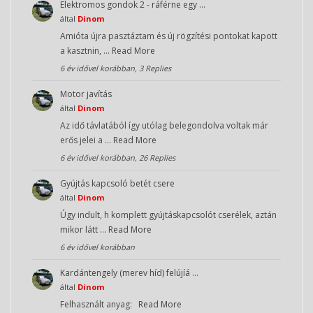
Elektromos gondok 2 - ráférne egy …
által
Dinom
Amióta újra pasztáztam és új rögzítési pontokat kapott
a kasztnin, …
Read More
6 év idővel korábban, 3 Replies
Motor javítás
által
Dinom
Az idő távlatából így utólag belegondolva voltak már
erős jelei a …
Read More
6 év idővel korábban, 26 Replies
Gyújtás kapcsoló betét csere
által
Dinom
Úgy indult, h komplett gyújtáskapcsolót cserélek, aztán
mikor látt …
Read More
6 év idővel korábban
Kardántengely (merev híd) felújíá …
által
Dinom
Felhasznált anyag:
Read More