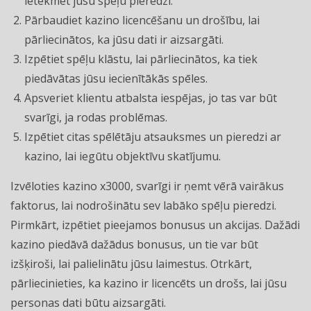
ietekmēt jūsu spēļu pieredzi.
Pārbaudiet kazino licencēšanu un drošību, lai
pārliecinātos, ka jūsu dati ir aizsargāti.
Izpētiet spēļu klāstu, lai pārliecinātos, ka tiek
piedāvātas jūsu iecienītākās spēles.
Apsveriet klientu atbalsta iespējas, jo tas var būt
svarīgi, ja rodas problēmas.
Izpētiet citas spēlētāju atsauksmes un pieredzi ar
kazino, lai iegūtu objektīvu skatījumu.
Izvēloties kazino x3000, svarīgi ir ņemt vērā vairākus
faktorus, lai nodrošinātu sev labāko spēļu pieredzi.
Pirmkārt, izpētiet pieejamos bonusus un akcijas. Dažādi
kazino piedāvā dažādus bonusus, un tie var būt
izšķiroši, lai palielinātu jūsu laimestus. Otrkārt,
pārliecinieties, ka kazino ir licencēts un drošs, lai jūsu
personas dati būtu aizsargāti.