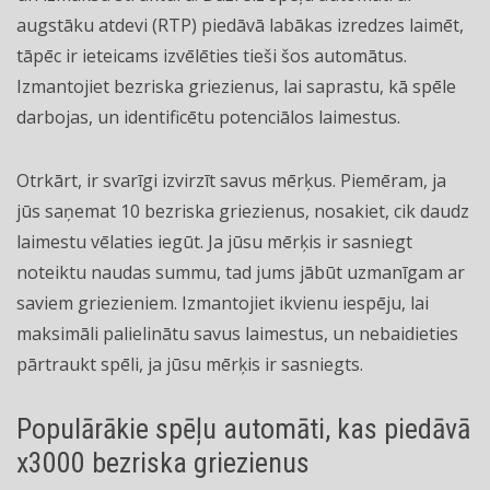
augstāku atdevi (RTP) piedāvā labākas izredzes laimēt,
tāpēc ir ieteicams izvēlēties tieši šos automātus.
Izmantojiet bezriska griezienus, lai saprastu, kā spēle
darbojas, un identificētu potenciālos laimestus.
Otrkārt, ir svarīgi izvirzīt savus mērķus. Piemēram, ja
jūs saņemat 10 bezriska griezienus, nosakiet, cik daudz
laimestu vēlaties iegūt. Ja jūsu mērķis ir sasniegt
noteiktu naudas summu, tad jums jābūt uzmanīgam ar
saviem griezieniem. Izmantojiet ikvienu iespēju, lai
maksimāli palielinātu savus laimestus, un nebaidieties
pārtraukt spēli, ja jūsu mērķis ir sasniegts.
Populārākie spēļu automāti, kas piedāvā
x3000 bezriska griezienus