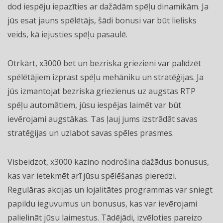
dod iespēju iepazīties ar dažādām spēļu dinamikām. Ja
jūs esat jauns spēlētājs, šādi bonusi var būt lielisks
veids, kā iejusties spēļu pasaulē.
Otrkārt, x3000 bet un bezriska griezieni var palīdzēt
spēlētājiem izprast spēļu mehāniku un stratēģijas. Ja
jūs izmantojat bezriska griezienus uz augstas RTP
spēļu automātiem, jūsu iespējas laimēt var būt
ievērojami augstākas. Tas ļauj jums izstrādāt savas
stratēģijas un uzlabot savas spēles prasmes.
Visbeidzot, x3000 kazino nodrošina dažādus bonusus,
kas var ietekmēt arī jūsu spēlēšanas pieredzi.
Regulāras akcijas un lojalitātes programmas var sniegt
papildu ieguvumus un bonusus, kas var ievērojami
palielināt jūsu laimestus. Tādējādi, izvēloties pareizo