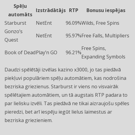
Spēļu
Izstrādātājs
RTP
Bonusu iespējas
automāts
Starburst
NetEnt
96.09%
Wilds, Free Spins
Gonzo’s
NetEnt
95.97%
Free Falls, Multipliers
Quest
Free Spins,
Book of Dead
Play’n GO
96.21%
Expanding Symbols
Daudzi spēlētāji izvēlas kazino x3000, jo tas piedāvā
piekļuvi populāriem spēļu automātiem, kas nodrošina
bezriska griezienus. Starburst ir viens no visvairāk
spēlētajiem automātiem, un tā augstais RTP padara to
par lielisku izvēli. Tas piedāvā ne tikai aizraujošu spēles
pieredzi, bet arī iespēju iegūt lielus laimestus ar
bezriska griezieniem.