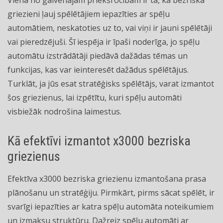
Viena no galvenajām priekšrocībām ir tā, ka bezriska
griezieni ļauj spēlētājiem iepazīties ar spēļu
automātiem, neskatoties uz to, vai viņi ir jauni spēlētāji
vai pieredzējuši. Šī iespēja ir īpaši noderīga, jo spēļu
automātu izstrādātāji piedāvā dažādas tēmas un
funkcijas, kas var ieinteresēt dažādus spēlētājus.
Turklāt, ja jūs esat stratēģisks spēlētājs, varat izmantot
šos griezienus, lai izpētītu, kuri spēļu automāti
visbiežāk nodrošina laimestus.
Kā efektīvi izmantot x3000 bezriska
griezienus
Efektīva x3000 bezriska griezienu izmantošana prasa
plānošanu un stratēģiju. Pirmkārt, pirms sācat spēlēt, ir
svarīgi iepazīties ar katra spēļu automāta noteikumiem
un izmaksu struktūru. Dažreiz spēļu automāti ar