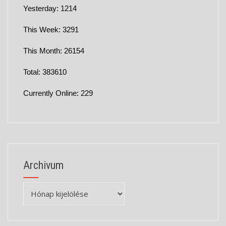
Yesterday: 1214
This Week: 3291
This Month: 26154
Total: 383610
Currently Online: 229
Archivum
Archivum